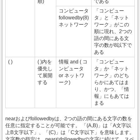
順)
である
コンピュータ
「コンピュー
followedby(8)
タ」と「ネット
ネットワーク
ワーク」がこの
順に現れ、2つの
語の間にある文
字の数が8以下で
ある
( )
( )内を
情報 and ( コ
「コンピュー
優先し
ンピュータ
タ」か「ネット
て展開
or ネットワ
ワーク」のどち
する
ーク)
らかにあてはま
り、かつ、「情
報」にもあては
まる
nearおよびfollowedbyは、2つの語の間にある文字の数を
任意に指定することが可能です。 「(A,B)」は「A文字以
上B文字以下」、「(C)」は「C文字以下」を意味します。
文字数の指定は、nearやfollowedbyの文字に続けて、スペ