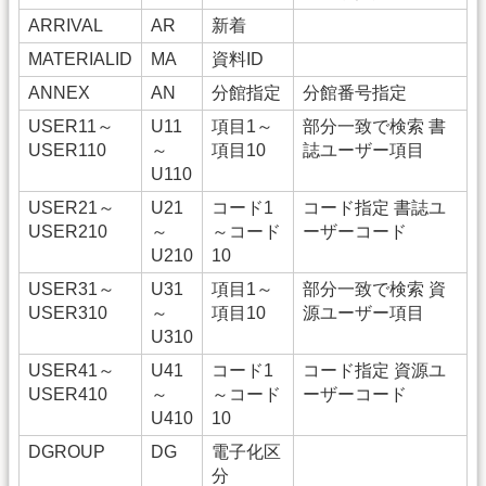
ARRIVAL
AR
新着
MATERIALID
MA
資料ID
ANNEX
AN
分館指定
分館番号指定
USER11～
U11
項目1～
部分一致で検索 書
USER110
～
項目10
誌ユーザー項目
U110
USER21～
U21
コード1
コード指定 書誌ユ
USER210
～
～コード
ーザーコード
U210
10
USER31～
U31
項目1～
部分一致で検索 資
USER310
～
項目10
源ユーザー項目
U310
USER41～
U41
コード1
コード指定 資源ユ
USER410
～
～コード
ーザーコード
U410
10
DGROUP
DG
電子化区
分